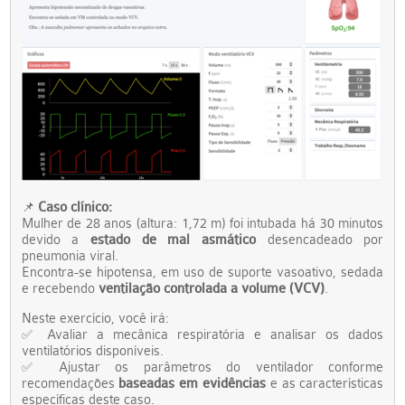
Caso clínico:
📌
Mulher de 28 anos (altura: 1,72 m) foi intubada há 30 minutos
devido a
estado de mal asmático
desencadeado por
pneumonia viral.
Encontra-se hipotensa, em uso de suporte vasoativo, sedada
e recebendo
ventilação controlada a volume (VCV)
.
Neste exercício, você irá:
Avaliar a mecânica respiratória e analisar os dados
✅
ventilatórios disponíveis.
Ajustar os parâmetros do ventilador conforme
✅
recomendações
baseadas em evidências
e as características
específicas deste caso.