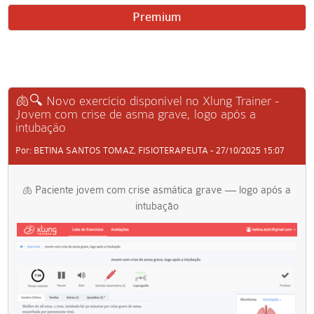
Premium
🫁🔍 Novo exercício disponível no Xlung Trainer -
Jovem com crise de asma grave, logo após a
intubação
Por: BETINA SANTOS TOMAZ, FISIOTERAPEUTA - 27/10/2025 15:07
Paciente jovem com crise asmática grave — logo após a
🫁
intubação