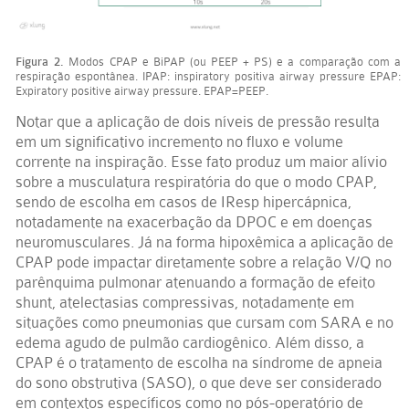
Figura 2.
Modos CPAP e BiPAP (ou PEEP + PS) e a comparação com a
respiração espontânea. IPAP: inspiratory positiva airway pressure EPAP:
Expiratory positive airway pressure. EPAP=PEEP.
Notar que a aplicação de dois níveis de pressão resulta
em um significativo incremento no fluxo e volume
corrente na inspiração. Esse fato produz um maior alívio
sobre a musculatura respiratória do que o modo CPAP,
sendo de escolha em casos de IResp hipercápnica,
notadamente na exacerbação da DPOC e em doenças
neuromusculares. Já na forma hipoxêmica a aplicação de
CPAP pode impactar diretamente sobre a relação V/Q no
parênquima pulmonar atenuando a formação de efeito
shunt, atelectasias compressivas, notadamente em
situações como pneumonias que cursam com SARA e no
edema agudo de pulmão cardiogênico. Além disso, a
CPAP é o tratamento de escolha na síndrome de apneia
do sono obstrutiva (SASO), o que deve ser considerado
em contextos específicos como no pós-operatório de