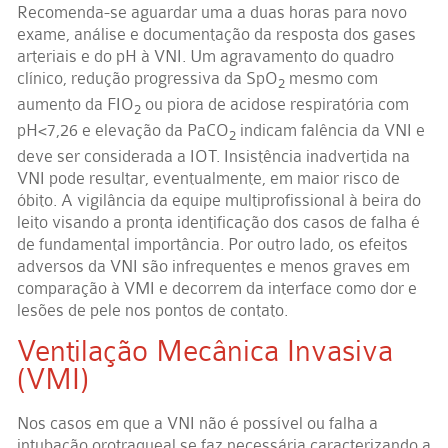
Recomenda-se aguardar uma a duas horas para novo
exame, análise e documentação da resposta dos gases
arteriais e do pH à VNI. Um agravamento do quadro
clínico, redução progressiva da SpO
mesmo com
2
aumento da FIO
ou piora de acidose respiratória com
2
pH<7,26 e elevação da PaCO
indicam falência da VNI e
2
deve ser considerada a IOT. Insistência inadvertida na
VNI pode resultar, eventualmente, em maior risco de
óbito. A vigilância da equipe multiprofissional à beira do
leito visando a pronta identificação dos casos de falha é
de fundamental importância. Por outro lado, os efeitos
adversos da VNI são infrequentes e menos graves em
comparação à VMI e decorrem da interface como dor e
lesões de pele nos pontos de contato.
Ventilação Mecânica Invasiva
(VMI)
Nos casos em que a VNI não é possível ou falha a
intubação orotraqueal se faz necessária caracterizando a