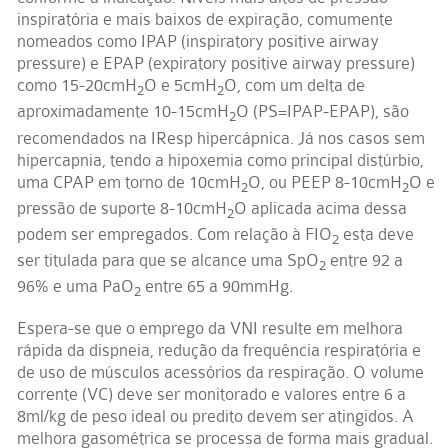
inspiratória e mais baixos de expiração, comumente
nomeados como IPAP (inspiratory positive airway
pressure) e EPAP (expiratory positive airway pressure)
como 15-20cmH
O e 5cmH
O, com um delta de
2
2
aproximadamente 10-15cmH
O (PS=IPAP-EPAP), são
2
recomendados na IResp hipercápnica. Já nos casos sem
hipercapnia, tendo a hipoxemia como principal distúrbio,
uma CPAP em torno de 10cmH
O, ou PEEP 8-10cmH
O e
2
2
pressão de suporte 8-10cmH
O aplicada acima dessa
2
podem ser empregados. Com relação à FIO
esta deve
2
ser titulada para que se alcance uma SpO
entre 92 a
2
96% e uma PaO
entre 65 a 90mmHg.
2
Espera-se que o emprego da VNI resulte em melhora
rápida da dispneia, redução da frequência respiratória e
de uso de músculos acessórios da respiração. O volume
corrente (VC) deve ser monitorado e valores entre 6 a
8ml/kg de peso ideal ou predito devem ser atingidos. A
melhora gasométrica se processa de forma mais gradual.