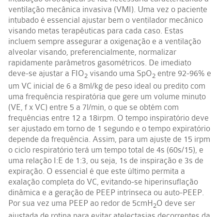
ventilação mecânica invasiva (VMI). Uma vez o paciente
intubado é essencial ajustar bem o ventilador mecânico
visando metas terapêuticas para cada caso. Estas
incluem sempre assegurar a oxigenação e a ventilação
alveolar visando, preferencialmente, normalizar
rapidamente parâmetros gasométricos. De imediato
deve-se ajustar a FIO
visando uma SpO
entre 92-96% e
2
2
um VC inicial de 6 a 8ml/kg de peso ideal ou predito com
uma frequência respiratória que gere um volume minuto
(VE, f x VC) entre 5 a 7l/min, o que se obtém com
frequências entre 12 a 18irpm. O tempo inspiratório deve
ser ajustado em torno de 1 segundo e o tempo expiratório
depende da frequência. Assim, para um ajuste de 15 irpm
o ciclo respiratório terá um tempo total de 4s (60s/15), e
uma relação I:E de 1:3, ou seja, 1s de inspiração e 3s de
expiração. O essencial é que este último permita a
exalação completa do VC, evitando-se hiperinsuflação
dinâmica e a geração de PEEP intrínseca ou auto-PEEP.
Por sua vez uma PEEP ao redor de 5cmH
O deve ser
2
ajustada de rotina para evitar atelectasias decorrentes da