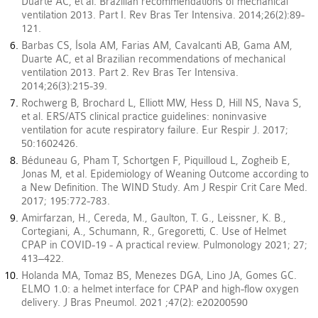
Duarte AC, et al. Brazilian recommendations of mechanical
ventilation 2013. Part I. Rev Bras Ter Intensiva. 2014;26(2):89-
121.
Barbas CS, Ísola AM, Farias AM, Cavalcanti AB, Gama AM,
Duarte AC, et al Brazilian recommendations of mechanical
ventilation 2013. Part 2. Rev Bras Ter Intensiva.
2014;26(3):215-39.
Rochwerg B, Brochard L, Elliott MW, Hess D, Hill NS, Nava S,
et al. ERS/ATS clinical practice guidelines: noninvasive
ventilation for acute respiratory failure. Eur Respir J. 2017;
50:1602426.
Béduneau G, Pham T, Schortgen F, Piquilloud L, Zogheib E,
Jonas M, et al. Epidemiology of Weaning Outcome according to
a New Definition. The WIND Study. Am J Respir Crit Care Med.
2017; 195:772-783.
Amirfarzan, H., Cereda, M., Gaulton, T. G., Leissner, K. B.,
Cortegiani, A., Schumann, R., Gregoretti, C. Use of Helmet
CPAP in COVID-19 - A practical review. Pulmonology 2021; 27;
413–422.
Holanda MA, Tomaz BS, Menezes DGA, Lino JA, Gomes GC.
ELMO 1.0: a helmet interface for CPAP and high-flow oxygen
delivery. J Bras Pneumol. 2021 ;47(2): e20200590