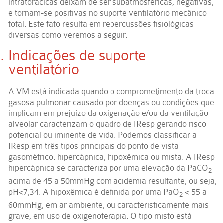
intratorácicas deixam de ser subatmosféricas, negativas,
e tornam-se positivas no suporte ventilatório mecânico
total. Este fato resulta em repercussões fisiológicas
diversas como veremos a seguir.
Indicações de suporte
ventilatório
A VM está indicada quando o comprometimento da troca
gasosa pulmonar causado por doenças ou condições que
implicam em prejuízo da oxigenação e/ou da ventilação
alveolar caracterizam o quadro de IResp gerando risco
potencial ou iminente de vida. Podemos classificar a
IResp em três tipos principais do ponto de vista
gasométrico: hipercápnica, hipoxêmica ou mista. A IResp
hipercápnica se caracteriza por uma elevação da PaCO
2
acima de 45 a 50mmHg com acidemia resultante, ou seja,
pH<7,34. A hipoxêmica é definida por uma PaO
< 55 a
2
60mmHg, em ar ambiente, ou caracteristicamente mais
grave, em uso de oxigenoterapia. O tipo misto está