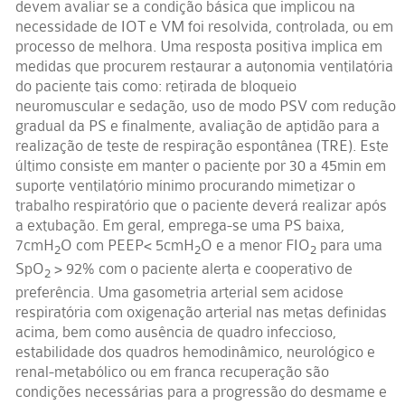
devem avaliar se a condição básica que implicou na
necessidade de IOT e VM foi resolvida, controlada, ou em
processo de melhora. Uma resposta positiva implica em
medidas que procurem restaurar a autonomia ventilatória
do paciente tais como: retirada de bloqueio
neuromuscular e sedação, uso de modo PSV com redução
gradual da PS e finalmente, avaliação de aptidão para a
realização de teste de respiração espontânea (TRE). Este
último consiste em manter o paciente por 30 a 45min em
suporte ventilatório mínimo procurando mimetizar o
trabalho respiratório que o paciente deverá realizar após
a extubação. Em geral, emprega-se uma PS baixa,
7cmH
O com PEEP< 5cmH
O e a menor FIO
para uma
2
2
2
SpO
> 92% com o paciente alerta e cooperativo de
2
preferência. Uma gasometria arterial sem acidose
respiratória com oxigenação arterial nas metas definidas
acima, bem como ausência de quadro infeccioso,
estabilidade dos quadros hemodinâmico, neurológico e
renal-metabólico ou em franca recuperação são
condições necessárias para a progressão do desmame e