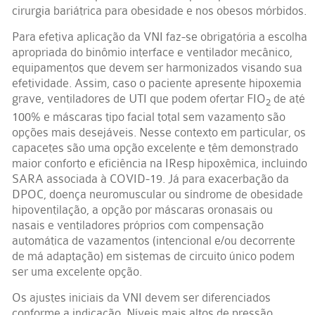
cirurgia bariátrica para obesidade e nos obesos mórbidos.
Para efetiva aplicação da VNI faz-se obrigatória a escolha
apropriada do binômio interface e ventilador mecânico,
equipamentos que devem ser harmonizados visando sua
efetividade. Assim, caso o paciente apresente hipoxemia
grave, ventiladores de UTI que podem ofertar FIO
de até
2
100% e máscaras tipo facial total sem vazamento são
opções mais desejáveis. Nesse contexto em particular, os
capacetes são uma opção excelente e têm demonstrado
maior conforto e eficiência na IResp hipoxêmica, incluindo
SARA associada à COVID-19. Já para exacerbação da
DPOC, doença neuromuscular ou síndrome de obesidade
hipoventilação, a opção por máscaras oronasais ou
nasais e ventiladores próprios com compensação
automática de vazamentos (intencional e/ou decorrente
de má adaptação) em sistemas de circuito único podem
ser uma excelente opção.
Os ajustes iniciais da VNI devem ser diferenciados
conforme a indicação. Níveis mais altos de pressão