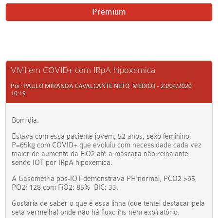
Premium
VMI em COVID+ com IRpA hipoxemica
Por: PAULO MIRANDA CAVALCANTE NETO, MÉDICO - 23/04/2020
10:19
Bom dia.
Estava com essa paciente jovem, 52 anos, sexo feminino,
P=65kg com COVID+ que evoluiu com necessidade cada vez
maior de aumento da FiO2 até a máscara não reinalante,
sendo IOT por IRpA hipoxemica.
A Gasometria pós-IOT demonstrava PH normal, PCO2 >65,
PO2: 128 com FiO2: 85% BIC: 33.
Gostaria de saber o que é essa linha (que tentei destacar pela
seta vermelha) onde não há fluxo ins nem expiratório.