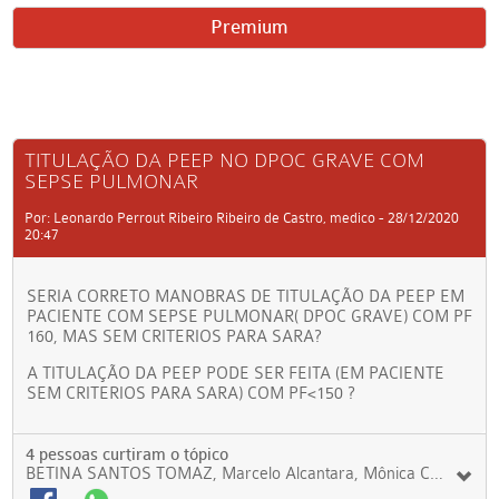
Premium
TITULAÇÃO DA PEEP NO DPOC GRAVE COM
SEPSE PULMONAR
Por: Leonardo Perrout Ribeiro Ribeiro de Castro, medico - 28/12/2020
20:47
SERIA CORRETO MANOBRAS DE TITULAÇÃO DA PEEP EM
PACIENTE COM SEPSE PULMONAR( DPOC GRAVE) COM PF
160, MAS SEM CRITERIOS PARA SARA?
A TITULAÇÃO DA PEEP PODE SER FEITA (EM PACIENTE
SEM CRITERIOS PARA SARA) COM PF<150 ?
4 pessoas curtiram o tópico
BETINA SANTOS TOMAZ, Marcelo Alcantara, Mônica Cassemiro dos Santos Fonseca, Leonardo Perrout Ribeiro Ribeiro de Castro