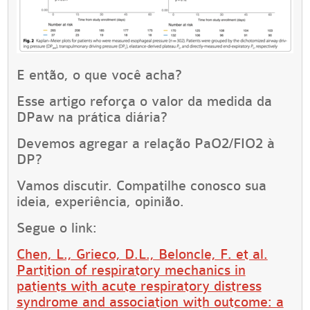
E então, o que você acha?
Esse artigo reforça o valor da medida da
DPaw na prática diária?
Devemos agregar a relação PaO2/FIO2 à
DP?
Vamos discutir. Compatilhe conosco sua
ideia, experiência, opinião.
Segue o link:
Chen, L., Grieco, D.L., Beloncle, F. et al.
Partition of respiratory mechanics in
patients with acute respiratory distress
syndrome and association with outcome: a