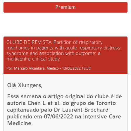
Premium
CLUBE DE REVISTA Partition of respiratory
mechanics in patients with acute respiratory distress
syndrome and association with outcome: a
multicentre clinical study
Por: Marcelo Alcantara, Médico - 13/06/2022 18:50
Olá Xlungers,
Essa semana o artigo original do clube é de
autoria Chen L et al. do grupo de Toronto
capitaneado pelo Dr Laurent Bro
chard
publicado em 07/06/2022 na Intensive Care
Medicine.