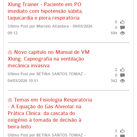
Xlung Trainer - Paciente em PO
imediato com hipotensão súbita,
taquicardia e piora respiratória
0
Último Post por Marcelo Alcantara - 09/03/2026
0
09:12
594
🫁 Novo capítulo no Manual de VM
Xlung: Capnografia na ventilação
mecânica invasiva
2
Último Post por BETINA SANTOS TOMAZ -
0
04/03/2026 10:51
342
🫁 Temas em Fisiologia Respiratória
- A Equação do Gás Alveolar na
Prática Clínica: da cascata do
oxigênio à tomada de decisão à
beira-leito
2
Último Post por BETINA SANTOS TOMAZ -
0