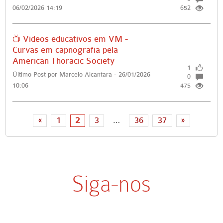
06/02/2026 14:19
652
📺 Videos educativos em VM -
Curvas em capnografia pela
American Thoracic Society
1
Último Post por Marcelo Alcantara - 26/01/2026
0
10:06
475
«
1
2
3
…
36
37
»
Siga-nos