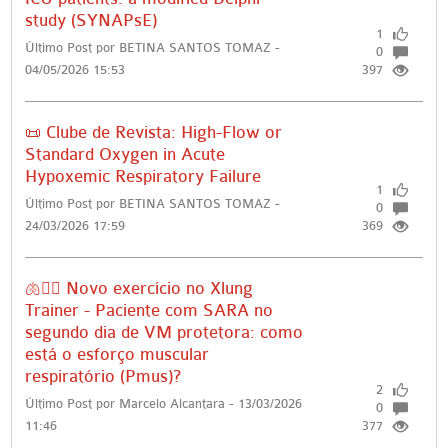
study (SYNAPsE)
1
Último Post por BETINA SANTOS TOMAZ -
0
04/05/2026 15:53
397
📜 Clube de Revista: High-Flow or
Standard Oxygen in Acute
Hypoxemic Respiratory Failure
1
Último Post por BETINA SANTOS TOMAZ -
0
24/03/2026 17:59
369
🫁🏋🏻 Novo exercício no Xlung
Trainer - Paciente com SARA no
segundo dia de VM protetora: como
está o esforço muscular
respiratório (Pmus)?
2
Último Post por Marcelo Alcantara - 13/03/2026
0
11:46
377