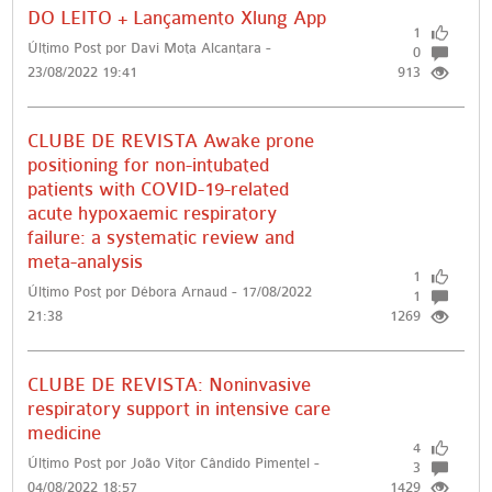
DO LEITO + Lançamento Xlung App
1
Último Post por Davi Mota Alcantara -
0
23/08/2022 19:41
913
CLUBE DE REVISTA Awake prone
positioning for non-intubated
patients with COVID-19-related
acute hypoxaemic respiratory
failure: a systematic review and
meta-analysis
1
Último Post por Débora Arnaud - 17/08/2022
1
21:38
1269
CLUBE DE REVISTA: Noninvasive
respiratory support in intensive care
medicine
4
Último Post por João Vitor Cândido Pimentel -
3
04/08/2022 18:57
1429