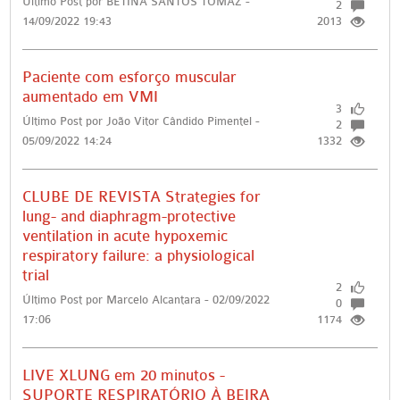
Último Post por BETINA SANTOS TOMAZ -
2
14/09/2022 19:43
2013
Paciente com esforço muscular
aumentado em VMI
3
Último Post por João Vitor Cândido Pimentel -
2
05/09/2022 14:24
1332
CLUBE DE REVISTA Strategies for
lung- and diaphragm-protective
ventilation in acute hypoxemic
respiratory failure: a physiological
trial
2
Último Post por Marcelo Alcantara - 02/09/2022
0
17:06
1174
LIVE XLUNG em 20 minutos -
SUPORTE RESPIRATÓRIO À BEIRA